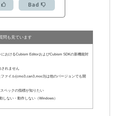
質問も見ています
るCubism EditorおよびCubism SDKの新機能対
力されません
成したファイル(cmo3,can3,moc3)は他のバージョンでも開
するPCスペックの指標が知りたい
正常に起動しない・動作しない（Windows）