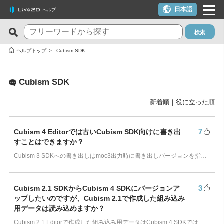
日本語
ヘルプ
検索
新着のFAQ
役に立った質問TOP10
ヘルプトップ
Cubism SDK
Cubism Editor でファイルの保存に失敗する
macOS 10.15 Catalina以降でインストールしようとすると警告
が表示される
Cubism SDK
サードパーティ製アプリケーションにおけるCubism Editorおよ
びCubism SDKの新機能対応について
クーポンを使いたい
新着順
｜
役に立った順
タイムラインの最終フレームが出力されません
YouTubeやTwitchでの配信に使いたいが可能か？
Cookie同意の設定内容を変更したい
ライセンスキー1つでPC複数台は利用できる？
7
Cubism 4 Editorでは古いCubism SDK向けに書き出
すことはできますか？
alpha版のCubism Editorで作成したファイル(cmo3,can3,moc3)
トライアル版とフリー版の違いは？
Cubism 3 SDKへの書き出しはmoc3出力時に書き出しバージョンを指定することで書き出しが可能です。 Cubism 2.1 SDKで読み込めるモデルフ…
は他のバージョンでも開けますか？
トライアル版を利用しないでFREE版を利用したい
Cubism Editorが快適に動作するPCスペックの指標が知りたい
決済エラーのメールが届いた（クレジットカード）
3
Cubism 2.1 SDKからCubism 4 SDKにバージョンア
AIが使われたコンテンツでCubism EditorやCubism SDK、サン
ップしたいのですが、Cubism 2.1で作成した組み込み
解約したい（更新停止にしたい）
プルモデルを使いたいのですが、問題ありますか？
用データは読み込めますか？
ライセンスを解除したい / 新しいPCに移行したい
Cubism 2.1 Editorで作成した組み込み用データはCubism 4 SDKでは読み込めません。 ご利用の際は一度Cubism 4 Editor上でC…
RLM_DIAGNOSTICS.logの確認方法