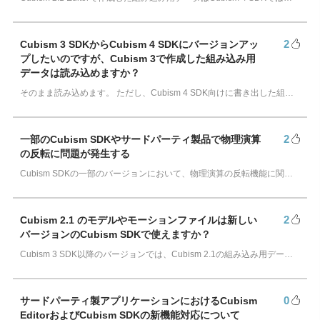
アカデミック版ライセンスとは？（学割制度）
2
Cubism 3 SDKからCubism 4 SDKにバージョンアッ
プしたいのですが、Cubism 3で作成した組み込み用
データは読み込めますか？
そのまま読み込めます。 ただし、Cubism 4 SDK向けに書き出した組み込み用データはCubism 3 SDKで読み込むことはできません。…
2
一部のCubism SDKやサードパーティ製品で物理演算
の反転に問題が発生する
Cubism SDKの一部のバージョンにおいて、物理演算の反転機能に関する不具合がございますのでご注意ください。 不具合の詳細 物理演算の入力／出力設定で正転と…
2
Cubism 2.1 のモデルやモーションファイルは新しい
バージョンのCubism SDKで使えますか？
Cubism 3 SDK以降のバージョンでは、Cubism 2.1の組み込み用データ形式である.mocや.mtnなどをそのままの状態で使うことはできません。 …
0
サードパーティ製アプリケーションにおけるCubism
EditorおよびCubism SDKの新機能対応について