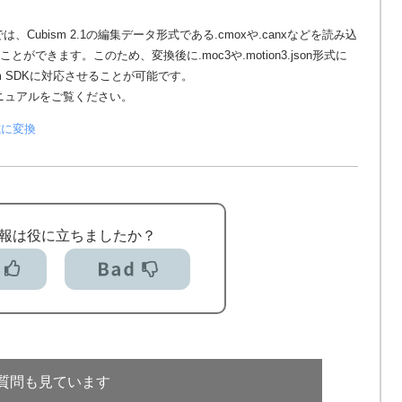
、Cubism 2.1の編集データ形式である.cmoxや.canxなどを読み込
とができます。このため、変換後に.moc3や.motion3.json形式に
m SDKに対応させることが可能です。
 マニュアルをご覧ください。
形式に変換
報は役に立ちましたか？
質問も見ています