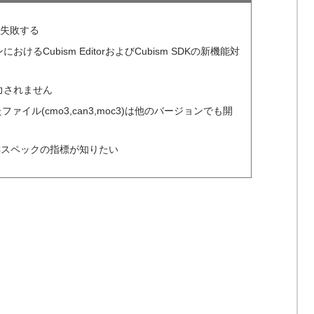
存に失敗する
るCubism EditorおよびCubism SDKの新機能対
力されません
成したファイル(cmo3,can3,moc3)は他のバージョンでも開
するPCスペックの指標が知りたい