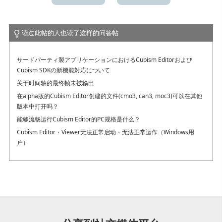
读过此帖的人也读了这样的问答帖
サードパーティ製アプリケーションにおけるCubism Editorおよび
Cubism SDKの新機能対応について
关于时间轴的最终帧未被输出
在alpha版的Cubism Editor创建的文件(cmo3, can3, moc3)可以在其他
版本中打开吗？
能够流畅运行Cubism Editor的PC规格是什么？
Cubism Editor・Viewer无法正常启动・无法正常运作（Windows用
户）