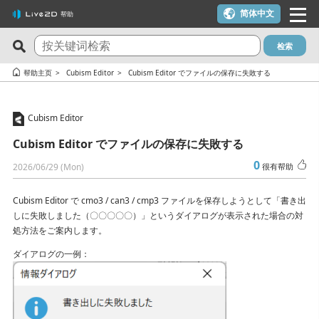
简体中文
帮助
检索
最新问答
关注度最高的10个问答
帮助主页
Cubism Editor
Cubism Editor でファイルの保存に失敗する
Cubism Editor でファイルの保存に失敗する
一个许可证密钥可以用在多台电脑上吗？
Cubism Editor
サードパーティ製アプリケーションにおけるCubism Editorお
我想使用优惠券
よびCubism SDKの新機能対応について
Cubism Editor でファイルの保存に失敗する
在macOS 10.15 Catalina或更高版本上安装时出现警告
关于时间轴的最终帧未被输出
0
2026/06/29 (Mon)
很有帮助
可用于在YouTube或Twitch上发布作品吗？
想要变更 Cookie 同意的设定内容。
我想解约（我想停止订阅）
Cubism Editor で cmo3 / can3 / cmp3 ファイルを保存しようとして「書き出
在alpha版的Cubism Editor创建的文件(cmo3, can3, moc3)可以
しに失敗しました（〇〇〇〇〇）」というダイアログが表示された場合の対
【-1005错误】许可证激活次数超限／macOS的更新／计划更换
在其他版本中打开吗？
処方法をご案内します。
电脑主机
能够流畅运行Cubism Editor的PC规格是什么？
ダイアログの一例：
【-103、-105错误】 发生网络通信相关错误时
在使用了AI制作的内容中，是否可以使用Cubism Editor、
有校园版许可证吗？（学生优惠制度）
Cubism SDK或示例素材呢？
试用版和免费版有什么区别？
确认 RLM_DIAGNOSTICS.log 文件的方法