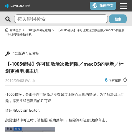
简体中文
帮助
检索
最新问答
关注度最高的10个问答
帮助主页
PRO版许可证密钥
【-1005错误】许可证激活次数超限／macOS的更新
／计划更换电脑主机
Cubism Editor でファイルの保存に失敗する
一个许可证密钥可以用在多台电脑上吗？
サードパーティ製アプリケーションにおけるCubism Editorお
我想使用优惠券
PRO版许可证密钥
よびCubism SDKの新機能対応について
在macOS 10.15 Catalina或更高版本上安装时出现警告
【-1005错误】许可证激活次数超限／macOS的更新／计
关于时间轴的最终帧未被输出
可用于在YouTube或Twitch上发布作品吗？
划更换电脑主机
想要变更 Cookie 同意的设定内容。
6
我想解约（我想停止订阅）
2019/05/08 (Wed)
很有帮助
在alpha版的Cubism Editor创建的文件(cmo3, can3, moc3)可以
有校园版许可证吗？（学生优惠制度）
在其他版本中打开吗？
-1005错误，是由于许可证激活次数超过上限而出现的错误，为了解决以上问
题，需要注销已激活的许可证。
【-1005错误】许可证激活次数超限／macOS的更新／计划更换
能够流畅运行Cubism Editor的PC规格是什么？
电脑主机
请启动Cubism Editor。
在使用了AI制作的内容中，是否可以使用Cubism Editor、
【-103、-105错误】 发生网络通信相关错误时
想要注销许可证时，请按照[帮助菜单]→[解除许可证]的顺序单击。
Cubism SDK或示例素材呢？
试用版和免费版有什么区别？
确认 RLM_DIAGNOSTICS.log 文件的方法