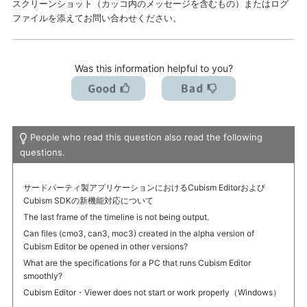
スクリーンショット（カッコ内のメッセージを含むもの）またはログ
ファイルを添えてお問い合わせください。
Was this information helpful to you?
People who read this question also read the following
questions.
サードパーティ製アプリケーションにおけるCubism Editorおよび
Cubism SDKの新機能対応について
The last frame of the timeline is not being output.
Can files (cmo3, can3, moc3) created in the alpha version of
Cubism Editor be opened in other versions?
What are the specifications for a PC that runs Cubism Editor
smoothly?
Cubism Editor・Viewer does not start or work properly（Windows）