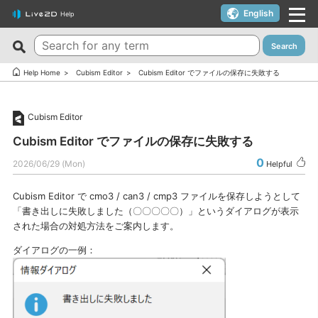
English
Help
Search
New FAQs
Top 10 Helpful FAQs
Help Home
Cubism Editor
Cubism Editor でファイルの保存に失敗する
Cubism Editor でファイルの保存に失敗する
A warning appears when trying to install on macOS 10.15
Catalina or later.
サードパーティ製アプリケーションにおけるCubism Editorお
Cubism Editor
よびCubism SDKの新機能対応について
I want to use a coupon.
Cubism Editor でファイルの保存に失敗する
The last frame of the timeline is not being output.
I’d like to use FREE version without using Trial version.
0
2026/06/29 (Mon)
Helpful
How do I change my cookie preferences?
Can I use it for free?
Cubism Editor で cmo3 / can3 / cmp3 ファイルを保存しようとして
Can files (cmo3, can3, moc3) created in the alpha version
Can I use it on multiple PCs with a single license key?
「書き出しに失敗しました（〇〇〇〇〇）」というダイアログが表示
of Cubism Editor be opened in other versions?
Can I use it for my YouTube or Twitch broadcasts?
された場合の対処方法をご案内します。
What are the specifications for a PC that runs Cubism
Cubism Editor・Viewer does not start or work
ダイアログの一例：
Editor smoothly?
properly（Windows）
Is it okay if I use Cubism Editor, Cubism SDK, and/or
Is there an academic license? (Student Discount Program)
sample models with content that uses AI technology?
I received “Payment Error” email (Credit Card)
How to check RLM_DIAGNOSTICS.log