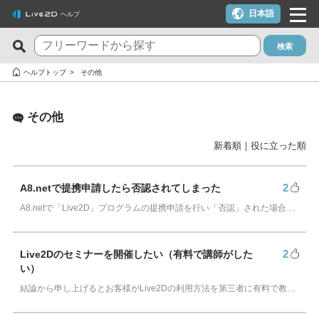
日本語
ヘルプ
検索
新着のFAQ
役に立った質問TOP10
ヘルプトップ
その他
Cubism Editor でファイルの保存に失敗する
macOS 10.15 Catalina以降でインストールしようとすると警告
が表示される
その他
サードパーティ製アプリケーションにおけるCubism Editorおよ
びCubism SDKの新機能対応について
クーポンを使いたい
新着順
｜
役に立った順
タイムラインの最終フレームが出力されません
YouTubeやTwitchでの配信に使いたいが可能か？
Cookie同意の設定内容を変更したい
ライセンスキー1つでPC複数台は利用できる？
2
A8.netで提携申請したら否認されてしまった
A8.netで「Live2D」プログラムの提携申請を行い「否認」された場合の原因として、以下が考えられます。 上記に関する問題の修正を行い、再度申請を行うと「…
alpha版のCubism Editorで作成したファイル(cmo3,can3,moc3)
トライアル版とフリー版の違いは？
は他のバージョンでも開けますか？
トライアル版を利用しないでFREE版を利用したい
Cubism Editorが快適に動作するPCスペックの指標が知りたい
2
Live2Dのセミナーを開催したい（有料で講師がした
決済エラーのメールが届いた（クレジットカード）
い）
AIが使われたコンテンツでCubism EditorやCubism SDK、サン
解約したい（更新停止にしたい）
結論から申し上げるとお客様がLive2Dの利用方法を第三者に有料で教えること自体は、禁止事項となっておりませんので、ソフトウェア使用許諾契約書をよくお読みいただ…
プルモデルを使いたいのですが、問題ありますか？
ライセンスを解除したい / 新しいPCに移行したい
RLM_DIAGNOSTICS.logの確認方法