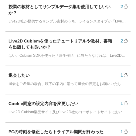
2
授業の教材としてサンプルデータ集を使用してもいい
アカデミック版ライセンスとは？（学割制度）
か？
Live2D社が提供するサンプル素材のうち、ライセンスタイプが「Live2Dオリジナルキャラクター」については、一般ユーザーや小規模事業者（年間売上1000万円…
2
Live2D Cubismを使ったチュートリアルや教材、書籍
を出版しても良いか？
はい、Cubism SDKを使った「派生作品」に当たらなければ、Live2Dに関するチュートリアルや教材、書籍の出版に関する制約や契約の必要性はありません。お持…
1
退会したい
退会をご希望の場合、以下の案内に沿って退会の設定をお願いいたします。
1
Cookie同意の設定内容を変更したい
Live2D Cubism製品サイト及びLive2D社のコーポレイトサイトにおいて、クッキー(Cookie)同意の設定内容を変更したい場合は、左下にある以下のア…
1
PCの時刻を修正したらトライアル期間が終わった