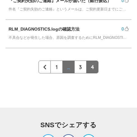
0
『ご契約失効のご連絡』メールが届いた（銀行振込）
アカデミック版ライセンスとは？（学割制度）
件名『ご契約失効のご連絡』というメールは、ご契約更新日までにご入金がないため、お客様のご契約の終了をお伝えするメールです。更新を希望される場合は、未入金の状態と…
0
RLM_DIAGNOSTICS.logの確認方法
不具合などが発生した場合、原因を調査するためにRLM_DIAGNOSTICS.logの提出を求める場合があります。 ファイルの確認方法は以下の通りです。 Win…
1
…
3
4
SNSでシェアする