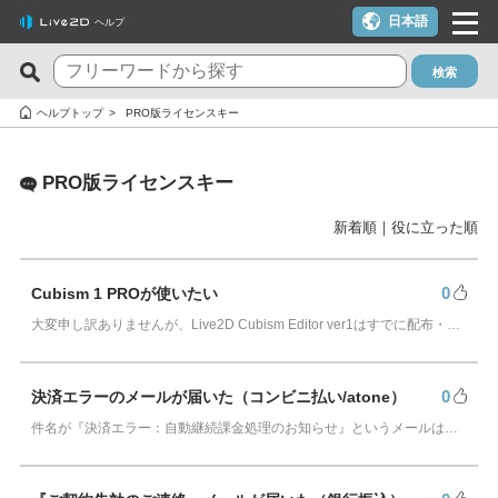
日本語
ヘルプ
検索
新着のFAQ
役に立った質問TOP10
ヘルプトップ
PRO版ライセンスキー
Cubism Editor でファイルの保存に失敗する
macOS 10.15 Catalina以降でインストールしようとすると警告
が表示される
PRO版ライセンスキー
サードパーティ製アプリケーションにおけるCubism Editorおよ
びCubism SDKの新機能対応について
クーポンを使いたい
新着順
｜
役に立った順
タイムラインの最終フレームが出力されません
YouTubeやTwitchでの配信に使いたいが可能か？
Cookie同意の設定内容を変更したい
ライセンスキー1つでPC複数台は利用できる？
0
Cubism 1 PROが使いたい
大変申し訳ありませんが、Live2D Cubism Editor ver1はすでに配布・サポートを終了しております。 最新版のCubismをご利用ください。…
alpha版のCubism Editorで作成したファイル(cmo3,can3,moc3)
トライアル版とフリー版の違いは？
は他のバージョンでも開けますか？
トライアル版を利用しないでFREE版を利用したい
Cubism Editorが快適に動作するPCスペックの指標が知りたい
0
決済エラーのメールが届いた（コンビニ払い/atone）
決済エラーのメールが届いた（クレジットカード）
件名が『決済エラー：自動継続課金処理のお知らせ』というメールは、何らかの理由によりお客様のご登録の支払い方法で、決済を行うことができなかったことをお伝えする通知…
AIが使われたコンテンツでCubism EditorやCubism SDK、サン
解約したい（更新停止にしたい）
プルモデルを使いたいのですが、問題ありますか？
ライセンスを解除したい / 新しいPCに移行したい
RLM_DIAGNOSTICS.logの確認方法