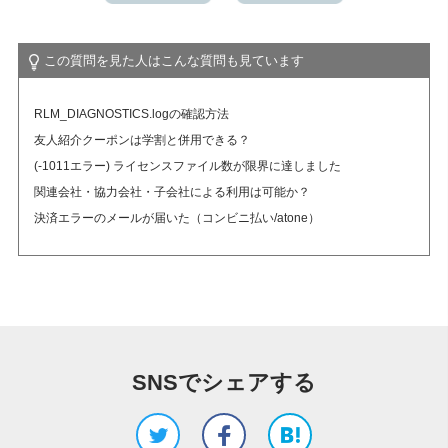
アカデミック版ライセンスとは？（学割制度）
この質問を見た人はこんな質問も見ています
RLM_DIAGNOSTICS.logの確認方法
友人紹介クーポンは学割と併用できる？
(-1011エラー) ライセンスファイル数が限界に達しました
関連会社・協力会社・子会社による利用は可能か？
決済エラーのメールが届いた（コンビニ払い/atone）
SNSでシェアする