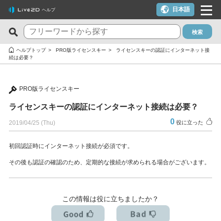
日本語
ヘルプ
検索
新着のFAQ
役に立った質問TOP10
ヘルプトップ
PRO版ライセンスキー
ライセンスキーの認証にインターネット接
続は必要？
Cubism Editor でファイルの保存に失敗する
macOS 10.15 Catalina以降でインストールしようとすると警告
が表示される
サードパーティ製アプリケーションにおけるCubism Editorおよ
PRO版ライセンスキー
びCubism SDKの新機能対応について
クーポンを使いたい
ライセンスキーの認証にインターネット接続は必要？
タイムラインの最終フレームが出力されません
YouTubeやTwitchでの配信に使いたいが可能か？
0
2019/04/25 (Thu)
役に立った
Cookie同意の設定内容を変更したい
ライセンスキー1つでPC複数台は利用できる？
alpha版のCubism Editorで作成したファイル(cmo3,can3,moc3)
トライアル版とフリー版の違いは？
初回認証時にインターネット接続が必須です。
は他のバージョンでも開けますか？
その後も認証の確認のため、定期的な接続が求められる場合がございます。
トライアル版を利用しないでFREE版を利用したい
Cubism Editorが快適に動作するPCスペックの指標が知りたい
決済エラーのメールが届いた（クレジットカード）
AIが使われたコンテンツでCubism EditorやCubism SDK、サン
解約したい（更新停止にしたい）
この情報は役に立ちましたか？
プルモデルを使いたいのですが、問題ありますか？
ライセンスを解除したい / 新しいPCに移行したい
RLM_DIAGNOSTICS.logの確認方法