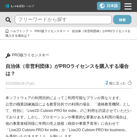
日本語
ヘルプ
検索
新着のFAQ
役に立った質問TOP10
ヘルプトップ
PRO版ライセンスキー
自治体（非営利団体）がPROライセンスを
購入する場合は？
Cubism Editor でファイルの保存に失敗する
macOS 10.15 Catalina以降でインストールしようとすると警告
が表示される
サードパーティ製アプリケーションにおけるCubism Editorおよ
PRO版ライセンスキー
びCubism SDKの新機能対応について
クーポンを使いたい
自治体（非営利団体）がPROライセンスを購入する場合
タイムラインの最終フレームが出力されません
YouTubeやTwitchでの配信に使いたいが可能か？
は？
Cookie同意の設定内容を変更したい
ライセンスキー1つでPC複数台は利用できる？
2
2020/08/18 (Tue)
役に立った
alpha版のCubism Editorで作成したファイル(cmo3,can3,moc3)
トライアル版とフリー版の違いは？
は他のバージョンでも開けますか？
本ソフトウェアの利用目的によってご利用可能なプランが異なります。
トライアル版を利用しないでFREE版を利用したい
公営の職業訓練施設による教育目的での利用の場合、「適格教育機関」とし
Cubism Editorが快適に動作するPCスペックの指標が知りたい
て、特別に「Live2D Cubism PRO for indie」のご利用を許諾させていただい
決済エラーのメールが届いた（クレジットカード）
ております。しかし、プロモーションや事業的な要素がある利用の場合は、
AIが使われたコンテンツでCubism EditorやCubism SDK、サン
解約したい（更新停止にしたい）
他の事業者様同様に年間の売上規模（税収や事業予算等）に合わせて
プルモデルを使いたいのですが、問題ありますか？
「Live2D Cubism PRO for indie」か「Live2D Cubism PRO for business」
ライセンスを解除したい / 新しいPCに移行したい
を選択いただきますよう、お願いします。
RLM_DIAGNOSTICS.logの確認方法