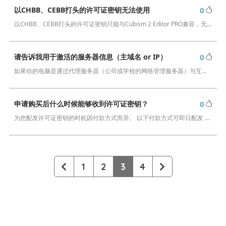
以CHBB、CEBB打头的许可证密钥无法使用
0
以CHBB、CEBB打头的许可证密钥只能与Cubism 2 Editor PRO兼容，无法用于最新版Cubism。 Cubism 2 Editor可从如下链…
请告诉我用于激活的服务器信息（主域名 or IP）
0
如果你的电脑是通过代理服务器（公司或学校的网络管理服务器）与互联网通信时，就属于这种情况。 在这种情况下，你将需要改变代理设置。 详细设置方法请参考以下文章。…
申请购买后什么时候能够收到许可证密钥？
0
为您配发许可证密钥的时机因付款方式而异。 以下付款方式可即日配发 ・信用卡 ・PayPal ・便利店付款（仅限日本） ・银联卡（仅限中国） ・支付宝（…
1
2
3
4