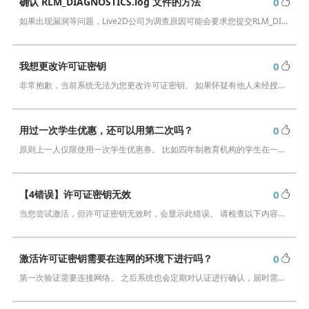
确认 RLM_DIAGNOSTICS.log 文件的方法
0
我想解除许可证 / 我想换台电脑使用
如果出现漏洞等问题，Live2D公司为调查原因可能会要求您提交RLM_DIAGNOSTICS.log文件。 log文件的取得方式如下。 Windows的情况下 …
我想更改许可证密钥
0
非常抱歉，当前系统无法为您更改许可证密钥。 如果怀疑有他人未经授权使用您的许可证，请与我们联系。 如有必要，我们将提供强制注销许可证等协助。…
用过一次学生优惠，还可以用第二次吗？
0
原则上一人仅限使用一次学生优惠券。 比如四年制教育机构的学生在一年级开始使用我们的产品，可享受三年优惠，但是第四年优惠就会被取消。但如果您继续升学、所在的教育机…
【4错误】许可证密钥无效
0
当您尝试激活，但许可证密钥无效时，会显示此错误。 请检查以下内容并重新尝试激活许可证密钥。 ・许可证密钥中是否有多余的空格？ （许可证密钥需输入包括连字…
激活许可证密钥需要在连网的环境下进行吗？
0
第一次验证需要连接网络。 之后系统也会定期对认证进行确认，届时需要连网。