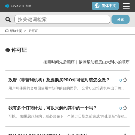
简体中文
帮助
检索
最新问答
关注度最高的10个问答
帮助主页
许可证
Cubism Editor でファイルの保存に失敗する
一个许可证密钥可以用在多台电脑上吗？
许可证
サードパーティ製アプリケーションにおけるCubism Editorお
我想使用优惠券
よびCubism SDKの新機能対応について
在macOS 10.15 Catalina或更高版本上安装时出现警告
按照时间先后顺序
｜
按照帮助程度由大到小的顺序
关于时间轴的最终帧未被输出
可用于在YouTube或Twitch上发布作品吗？
想要变更 Cookie 同意的设定内容。
政府（非营利机构）想要购买PRO许可证时该怎么做？
0
我想解约（我想停止订阅）
用户可使用的套餐因使用本软件的目的而异。 公营职业培训机构出于教育目的使用本软件时，能够以教育机构的身份享受使用“Live2D Cubism PRO for i…
在alpha版的Cubism Editor创建的文件(cmo3, can3, moc3)可以
【-1005错误】许可证激活次数超限／macOS的更新／计划更换
在其他版本中打开吗？
电脑主机
能够流畅运行Cubism Editor的PC规格是什么？
我有多个订阅计划，可以只解约其中的一个吗？
0
【-103、-105错误】 发生网络通信相关错误时
可以。 如果您想解约，则必须在下一个续订日期之前完成“停止更新”流程。 操作方法如下。 …
在使用了AI制作的内容中，是否可以使用Cubism Editor、
有校园版许可证吗？（学生优惠制度）
Cubism SDK或示例素材呢？
试用版和免费版有什么区别？
确认 RLM_DIAGNOSTICS.log 文件的方法