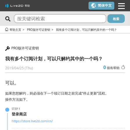
简体中文
帮助
检索
最新问答
关注度最高的10个问答
帮助主页
PRO版许可证密钥
我有多个订阅计划，可以只解约其中的一个吗？
Cubism Editor でファイルの保存に失敗する
一个许可证密钥可以用在多台电脑上吗？
PRO版许可证密钥
サードパーティ製アプリケーションにおけるCubism Editorお
我想使用优惠券
よびCubism SDKの新機能対応について
我有多个订阅计划，可以只解约其中的一个吗？
在macOS 10.15 Catalina或更高版本上安装时出现警告
关于时间轴的最终帧未被输出
0
2019/04/25 (Thu)
很有帮助
可用于在YouTube或Twitch上发布作品吗？
想要变更 Cookie 同意的设定内容。
我想解约（我想停止订阅）
可以。
在alpha版的Cubism Editor创建的文件(cmo3, can3, moc3)可以
有校园版许可证吗？（学生优惠制度）
在其他版本中打开吗？
如果您想解约，则必须在下一个续订日期之前完成“停止更新”流程。
【-1005错误】许可证激活次数超限／macOS的更新／计划更换
操作方法如下。
能够流畅运行Cubism Editor的PC规格是什么？
电脑主机
STEP.1
在使用了AI制作的内容中，是否可以使用Cubism Editor、
登录商店
【-103、-105错误】 发生网络通信相关错误时
Cubism SDK或示例素材呢？
https://store.live2d.com/cn/
试用版和免费版有什么区别？
确认 RLM_DIAGNOSTICS.log 文件的方法