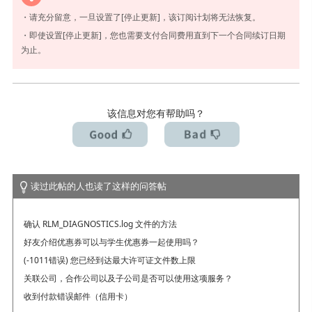
・请充分留意，一旦设置了[停止更新]，该订阅计划将无法恢复。
・即使设置[停止更新]，您也需要支付合同费用直到下一个合同续订日期
为止。
该信息对您有帮助吗？
读过此帖的人也读了这样的问答帖
确认 RLM_DIAGNOSTICS.log 文件的方法
好友介绍优惠券可以与学生优惠券一起使用吗？
(-1011错误) 您已经到达最大许可证文件数上限
关联公司，合作公司以及子公司是否可以使用这项服务？
收到付款错误邮件（信用卡）