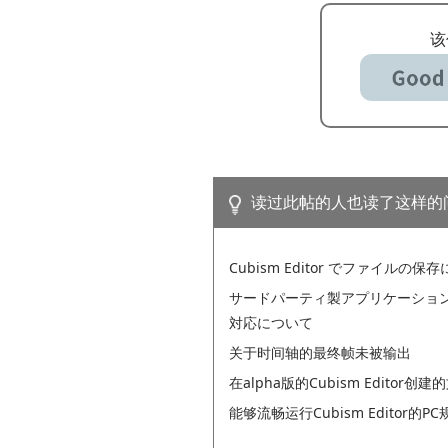
该
读过此帖的人也读了这样的
Cubism Editor でファイルの保
サードパーティ製アプリケーションにおけ
対応について
关于时间轴的最终帧未被输出
在alpha版的Cubism Editor创
能够流畅运行Cubism Editor的