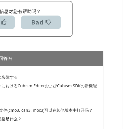
信息对您有帮助吗？
问答帖
存に失敗する
るCubism EditorおよびCubism SDKの新機能
建的文件(cmo3, can3, moc3)可以在其他版本中打开吗？
PC规格是什么？