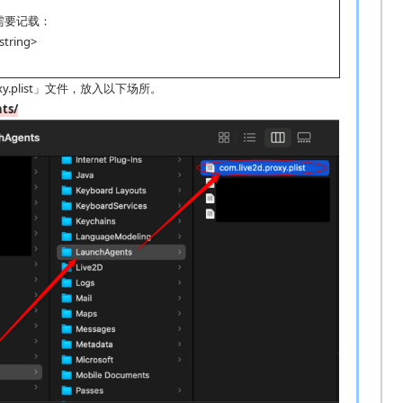
需要记载：
tring>
oxy.plist」文件，放入以下场所。
ts/