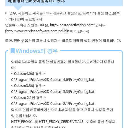
버)를 통해 인터넷에 접속하고 있다.
있습니까?
이 경우, 사용하고 계시는 OS나 네트워크 설정으로, 프록시의 설정 변경(블록
해지하고 싶어요(갱신을 정지하고 싶어요)
의 해제등)이 필요합니다.
덧붙여 라이센스 인증 URL은, http://hostedactivation.com/ 입니다.
YouTube나 Twitch 방송에 사용하고 싶은데 가능한가요?
(http://www.reprisesoftware.com/cgi-bin 이 아닙니다)
또한, 인터넷 옵션의 프록시 설정과는 별도로 아래의 설정 변경이 필요합니다:
Windows의 경우
아래의 bat파일과 동일한 설정변경이 필요합니다. ※버전마다 다릅니
다.
< Cubism4.0의 경우 >
C:\Program Files\Live2D Cubism 4.0\ProxyConfig.bat
< Cubism3.3의 경우 >
C:\Program Files\Live2D Cubism 3.3\ProxyConfig.bat
< Cubism 2.1인 경우 >
C:\Program Files\Live2D Cubism 2.1\ProxyConfig.bat
텍스트 편집 애플리케이션으로 .bat 파일을 열고 프록시 설정을 추가
및 편집하십시오.
HTTP_PROXY= 및 HTTP_PROXY_CREDENTIALS= 이후에 통신 환경과
일치하는 구성 정보를 포함하십시오.