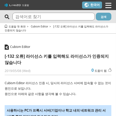
한국어
도움말
검색
최신 FAQ
도움이 되는 질문 TOP10
도움말 첫 화면
Cubism Editor
[-132 오류] 라이선스 키를 입력해도 라이선스가
인증되지 않습니다
Cubism Editor でファイルの保存に失敗する
체험판과 무료 버전의 차이는?
サードパーティ製アプリケーションにおけるCubism Editorお
Cubism Editor・Viewer가 정상적으로 기동, 동작하지 않습니다
Cubism Editor
よびCubism SDKの新機能対応について
（Windows）
[-132 오류] 라이선스 키를 입력해도 라이선스가 인증되지
타임라인의 마지막 프레임이 출력되지 않습니다
트라이얼 버전을 이용하지 않고 FREE 버전을 이용하고 싶다
않습니다
쿠키(Cookie) 동의 설정 내용을 변경하고 싶습니다.
학생 할인으로 구매한 라이선스를 졸업 후에도 사용할 수 있나요?
0
2019/05/08 (Wed)
도움이 됨
알파 버전의 Cubism Editor에서 생성한 파일(cmo3, can3, moc3)
[-1005 오류] 라이선스 인증 횟수 초과 / macOS 업데이트 / PC 교
은 다른 버전에서 열 수 있나요?
체를 고려 중인 경우
Cubism Editor 라이선스 인증 시, 당사의 라이선스 서버에 접속할 수 없는 것이
원인으로 보입니다.
Cubism Editor가 원활하게 작동하는 PC 사양은 무엇인가요?
macOS 10.15 Catalina 이상에서 설치하려고 하면 경고가 표시돼
원인으로 아래와 같은 사항을 생각해 볼 수 있습니다.
요
AI가 사용된 콘텐츠에 Cubism Editor, Cubism SDK, 샘플 모델을
사용해도 되나요?
라이선스 키를 모르겠어요
사용하시는 PC가 프록시 서버(기업이나 학교 내의 네트워크 관리 서
RLM_DIAGNOSTICS.log 확인 방법
Cubism 2.1 모델이나 모션은 새로운 Cubism SDK에서 사용할 수