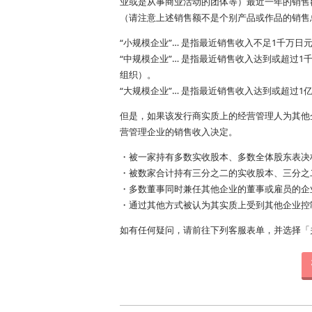
业或是从事商业活动的团体等）最近一年的销售
（请注意上述销售额不是个别产品或作品的销售
“小规模企业”… 是指最近销售收入不足1千万
“中规模企业”… 是指最近销售收入达到或超过
组织）。
“大规模企业”… 是指最近销售收入达到或超过
但是，如果该发行商实质上的经营管理人为其他
营管理企业的销售收入决定。
・被一家持有多数实收股本、多数全体股东表决
・被数家合计持有三分之二的实收股本、三分之
・多数董事同时兼任其他企业的董事或雇员的企
・通过其他方式被认为其实质上受到其他企业控
如有任何疑问，请前往下列客服表单，并选择「关