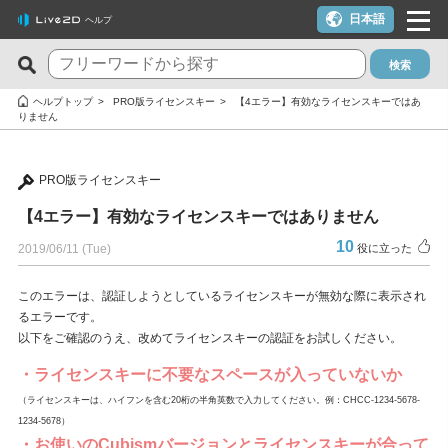
日本語
ヘルプ
検索
新着のFAQ
役に立った質問TOP10
ヘルプトップ
PRO版ライセンスキー
【4エラー】有効なライセンスキーではあ
りません
Cubism Editor でファイルの保存に失敗する
macOS 10.15 Catalina以降でインストールしようとすると警告
が表示される
サードパーティ製アプリケーションにおけるCubism Editorおよ
PRO版ライセンスキー
びCubism SDKの新機能対応について
クーポンを使いたい
【4エラー】有効なライセンスキーではありません
タイムラインの最終フレームが出力されません
YouTubeやTwitchでの配信に使いたいが可能か？
10
2019/06/11 (Tue)
役に立った
Cookie同意の設定内容を変更したい
ライセンスキー1つでPC複数台は利用できる？
alpha版のCubism Editorで作成したファイル(cmo3,can3,moc3)
トライアル版とフリー版の違いは？
このエラーは、認証しようとしているライセンスキーが無効な際に表示され
るエラーです。
は他のバージョンでも開けますか？
トライアル版を利用しないでFREE版を利用したい
以下をご確認のうえ、改めてライセンスキーの認証をお試しください。
Cubism Editorが快適に動作するPCスペックの指標が知りたい
決済エラーのメールが届いた（クレジットカード）
・ライセンスキーに不要なスペースが入っていないか
AIが使われたコンテンツでCubism EditorやCubism SDK、サン
解約したい（更新停止にしたい）
（ライセンスキーは、ハイフンを含む20桁の半角英数で入力してください。例：CHCC-1234-5678-
プルモデルを使いたいのですが、問題ありますか？
1234-5678）
ライセンスを解除したい / 新しいPCに移行したい
・お使いのCubismバージョンとライセンスキーが合って
RLM_DIAGNOSTICS.logの確認方法