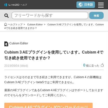
日本語
ヘルプ
検索
新着のFAQ
役に立った質問TOP10
ヘルプトップ
Cubism Editor
Cubism 3 AEプラグインを使用しています。Cubism
4で引き続き使用できますか？
Cubism Editor でファイルの保存に失敗する
macOS 10.15 Catalina以降でインストールしようとすると警告
が表示される
サードパーティ製アプリケーションにおけるCubism Editorおよ
Cubism Editor
びCubism SDKの新機能対応について
クーポンを使いたい
Cubism 3 AEプラグインを使用しています。Cubism 4で
タイムラインの最終フレームが出力されません
YouTubeやTwitchでの配信に使いたいが可能か？
引き続き使用できますか？
Cookie同意の設定内容を変更したい
ライセンスキー1つでPC複数台は利用できる？
0
2019/09/04 (Wed)
役に立った
alpha版のCubism Editorで作成したファイル(cmo3,can3,moc3)
トライアル版とフリー版の違いは？
は他のバージョンでも開けますか？
ライセンスはそのままで引き続きご利用できますが、Cubism 4 の新機能は
トライアル版を利用しないでFREE版を利用したい
Cubism 3 AEプラグイン beta5ではご利用できません。
Cubism Editorが快適に動作するPCスペックの指標が知りたい
決済エラーのメールが届いた（クレジットカード）
最新のAEプラグインであるCubism 4 AEプラグインはサポートしております
AIが使われたコンテンツでCubism EditorやCubism SDK、サン
のでそちらをダウンロードしてご利用ください。
解約したい（更新停止にしたい）
プルモデルを使いたいのですが、問題ありますか？
ライセンスを解除したい / 新しいPCに移行したい
Cubism 4 AEプラグイン ダウンロードページ
RLM_DIAGNOSTICS.logの確認方法