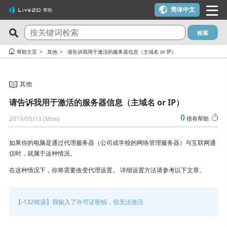
简体中文
帮助
检索
最新问答
关注度最高的10个问答
帮助主页
其他
请告诉我用于激活的服务器信息（主域名 or IP）
Cubism Editor でファイルの保存に失敗する
一个许可证密钥可以用在多台电脑上吗？
其他
サードパーティ製アプリケーションにおけるCubism Editorお
我想使用优惠券
よびCubism SDKの新機能対応について
请告诉我用于激活的服务器信息（主域名 or IP）
在macOS 10.15 Catalina或更高版本上安装时出现警告
关于时间轴的最终帧未被输出
0
2019/05/13 (Mon)
很有帮助
可用于在YouTube或Twitch上发布作品吗？
想要变更 Cookie 同意的设定内容。
我想解约（我想停止订阅）
如果你的电脑是通过代理服务器（公司或学校的网络管理服务器）与互联网通
在alpha版的Cubism Editor创建的文件(cmo3, can3, moc3)可以
信时，就属于这种情况。
【-1005错误】许可证激活次数超限／macOS的更新／计划更换
在其他版本中打开吗？
电脑主机
在这种情况下，你将需要改变代理设置。 详细设置方法请参考以下文章。
能够流畅运行Cubism Editor的PC规格是什么？
【-103、-105错误】 发生网络通信相关错误时
在使用了AI制作的内容中，是否可以使用Cubism Editor、
【-132错误】我输入了许可证密钥，但无法激活
有校园版许可证吗？（学生优惠制度）
Cubism SDK或示例素材呢？
试用版和免费版有什么区别？
确认 RLM_DIAGNOSTICS.log 文件的方法