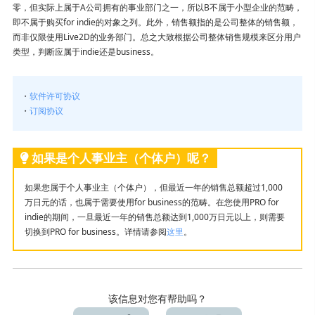
零，但实际上属于A公司拥有的事业部门之一，所以B不属于小型企业的范畴，
我想解除许可证 / 我想换台电脑使用
即不属于购买for indie的对象之列。此外，销售额指的是公司整体的销售额，
而非仅限使用Live2D的业务部门。总之大致根据公司整体销售规模来区分用户
类型，判断应属于indie还是business。
・
软件许可协议
・
订阅协议
如果是个人事业主（个体户）呢？
如果您属于个人事业主（个体户），但最近一年的销售总额超过1,000
万日元的话，也属于需要使用for business的范畴。在您使用PRO for
indie的期间，一旦最近一年的销售总额达到1,000万日元以上，则需要
切换到PRO for business。详情请参阅
这里
。
该信息对您有帮助吗？