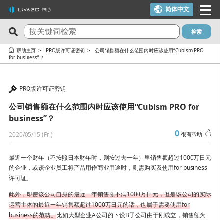
简体中文
帮助
检索
最新问答
关注度最高的10个问答
帮助主页
PRO版许可证密钥
公司销售额在什么范围内时应该使用“Cubism PRO
for business”？
Cubism Editor でファイルの保存に失敗する
一个许可证密钥可以用在多台电脑上吗？
サードパーティ製アプリケーションにおけるCubism Editorお
我想使用优惠券
PRO版许可证密钥
よびCubism SDKの新機能対応について
在macOS 10.15 Catalina或更高版本上安装时出现警告
公司销售额在什么范围内时应该使用“Cubism PRO for
关于时间轴的最终帧未被输出
可用于在YouTube或Twitch上发布作品吗？
business”？
想要变更 Cookie 同意的设定内容。
0
我想解约（我想停止订阅）
2020/05/15 (Fri)
很有帮助
在alpha版的Cubism Editor创建的文件(cmo3, can3, moc3)可以
【-1005错误】许可证激活次数超限／macOS的更新／计划更换
在其他版本中打开吗？
最近一个财年（不按照日本财年时，则按过去一年）里销售额超过1000万日元
电脑主机
的企业，或该企业员工将产品用作商业用途时，则需购买及使用for business
能够流畅运行Cubism Editor的PC规格是什么？
许可证。
【-103、-105错误】 发生网络通信相关错误时
在使用了AI制作的内容中，是否可以使用Cubism Editor、
此外，即使该公司自身的最近一年销售额不满1000万日元，但是该公司的实际
有校园版许可证吗？（学生优惠制度）
Cubism SDK或示例素材呢？
运营主体的最近一年销售额超过1000万日元的话，
也属于需要使用for
试用版和免费版有什么区别？
business的范畴
。
比如大型企业A公司的下设B子公司由于刚成立，销售额为
确认 RLM_DIAGNOSTICS.log 文件的方法