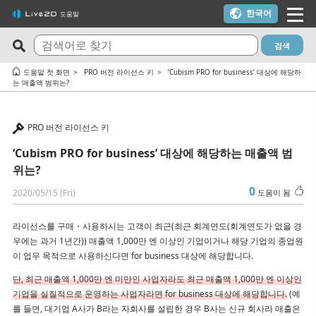
한국어
도움말
검색
최신 FAQ
도움이 되는 질문 TOP10
도움말 첫 화면
PRO 버전 라이선스 키
‘Cubism PRO for business’ 대상에 해당하
는 매출액 범위는?
Cubism Editor でファイルの保存に失敗する
체험판과 무료 버전의 차이는?
サードパーティ製アプリケーションにおけるCubism Editorお
Cubism Editor・Viewer가 정상적으로 기동, 동작하지 않습니다
PRO 버전 라이선스 키
よびCubism SDKの新機能対応について
（Windows）
‘Cubism PRO for business’ 대상에 해당하는 매출액 범
타임라인의 마지막 프레임이 출력되지 않습니다
트라이얼 버전을 이용하지 않고 FREE 버전을 이용하고 싶다
위는?
쿠키(Cookie) 동의 설정 내용을 변경하고 싶습니다.
학생 할인으로 구매한 라이선스를 졸업 후에도 사용할 수 있나요?
0
2020/05/15 (Fri)
도움이 됨
알파 버전의 Cubism Editor에서 생성한 파일(cmo3, can3, moc3)
[-1005 오류] 라이선스 인증 횟수 초과 / macOS 업데이트 / PC 교
은 다른 버전에서 열 수 있나요?
체를 고려 중인 경우
라이선스를 구매・사용하시는 고객이 최근(최근 회계연도(회계연도가 없을 경
우에는 과거 1년간)) 매출액 1,000만 엔 이상인 기업이거나 해당 기업의 종업원
Cubism Editor가 원활하게 작동하는 PC 사양은 무엇인가요?
macOS 10.15 Catalina 이상에서 설치하려고 하면 경고가 표시돼
이 업무 목적으로 사용하신다면 for business 대상에 해당합니다.
요
AI가 사용된 콘텐츠에 Cubism Editor, Cubism SDK, 샘플 모델을
단, 최근 매출액 1,000만 엔 미만인 사업자라도 최근 매출액 1,000만 엔 이상인
사용해도 되나요?
라이선스 키를 모르겠어요
기업을 실질적으로 운영하는 사업자라면 for business 대상에 해당합니다.
(예
를 들면, 대기업 A사가 B라는 자회사를 설립한 경우 B사는 신규 회사라 매출은
RLM_DIAGNOSTICS.log 확인 방법
Cubism 2.1 모델이나 모션은 새로운 Cubism SDK에서 사용할 수