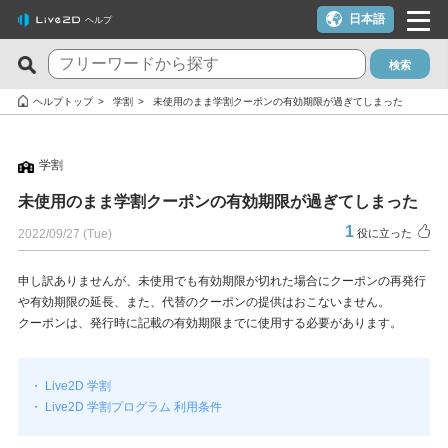
日本語
ヘルプ
検索
新着のFAQ
役に立った質問TOP10
ヘルプトップ
学割
未使用のまま学割クーポンの有効期限が過ぎてしまった
Cubism Editor でファイルの保存に失敗する
macOS 10.15 Catalina以降でインストールしようとすると警告
が表示される
学割
サードパーティ製アプリケーションにおけるCubism Editorおよ
びCubism SDKの新機能対応について
クーポンを使いたい
未使用のまま学割クーポンの有効期限が過ぎてしまった
タイムラインの最終フレームが出力されません
YouTubeやTwitchでの配信に使いたいが可能か？
1
2022/09/27 (Tue)
役に立った
Cookie同意の設定内容を変更したい
ライセンスキー1つでPC複数台は利用できる？
申し訳ありませんが、未使用でも有効期限が切れた場合にクーポンの再発行
alpha版のCubism Editorで作成したファイル(cmo3,can3,moc3)
トライアル版とフリー版の違いは？
や有効期限の延長、また、代替のクーポンの提供はおこないません。
は他のバージョンでも開けますか？
クーポンは、発行時に記載の有効期限までに使用する必要があります。
トライアル版を利用しないでFREE版を利用したい
Cubism Editorが快適に動作するPCスペックの指標が知りたい
決済エラーのメールが届いた（クレジットカード）
・ Live2D 学割
AIが使われたコンテンツでCubism EditorやCubism SDK、サン
解約したい（更新停止にしたい）
・ Live2D 学割プログラム 利用条件
プルモデルを使いたいのですが、問題ありますか？
ライセンスを解除したい / 新しいPCに移行したい
RLM_DIAGNOSTICS.logの確認方法