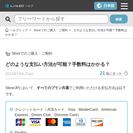
日本語
ヘルプ
検索
新着のFAQ
役に立った質問TOP10
ヘルプトップ
Storeでのご購入・ご契約
どのような支払い方法が可能？手数料は
かかる？
Cubism Editor でファイルの保存に失敗する
macOS 10.15 Catalina以降でインストールしようとすると警告
が表示される
サードパーティ製アプリケーションにおけるCubism Editorおよ
Storeでのご購入・ご契約
びCubism SDKの新機能対応について
クーポンを使いたい
どのような支払い方法が可能？手数料はかかる？
タイムラインの最終フレームが出力されません
YouTubeやTwitchでの配信に使いたいが可能か？
21
2023/07/04 (Tue)
役に立った
Cookie同意の設定内容を変更したい
ライセンスキー1つでPC複数台は利用できる？
alpha版のCubism Editorで作成したファイル(cmo3,can3,moc3)
トライアル版とフリー版の違いは？
Store/JPにおいて、
すべてのプラン共通
でご利用いただける支払方法は以下
です。
は他のバージョンでも開けますか？
トライアル版を利用しないでFREE版を利用したい
Cubism Editorが快適に動作するPCスペックの指標が知りたい
決済エラーのメールが届いた（クレジットカード）
クレジットカード（JCBカード、Visa、MasterCard、American
Express、Diners Club、Discover Card）
AIが使われたコンテンツでCubism EditorやCubism SDK、サン
解約したい（更新停止にしたい）
プルモデルを使いたいのですが、問題ありますか？
ライセンスを解除したい / 新しいPCに移行したい
RLM_DIAGNOSTICS.logの確認方法
PayPal