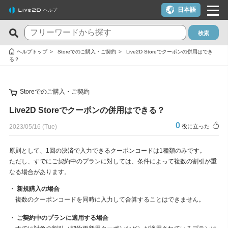
日本語
ヘルプ
検索
新着のFAQ
役に立った質問TOP10
ヘルプトップ
Storeでのご購入・ご契約
Live2D Storeでクーポンの併用はでき
る？
Cubism Editor でファイルの保存に失敗する
macOS 10.15 Catalina以降でインストールしようとすると警告
が表示される
サードパーティ製アプリケーションにおけるCubism Editorおよ
Storeでのご購入・ご契約
びCubism SDKの新機能対応について
クーポンを使いたい
Live2D Storeでクーポンの併用はできる？
タイムラインの最終フレームが出力されません
YouTubeやTwitchでの配信に使いたいが可能か？
0
2023/05/16 (Tue)
役に立った
Cookie同意の設定内容を変更したい
ライセンスキー1つでPC複数台は利用できる？
alpha版のCubism Editorで作成したファイル(cmo3,can3,moc3)
トライアル版とフリー版の違いは？
原則として、1回の決済で入力できるクーポンコードは1種類のみです。
ただし、すでにご契約中のプランに対しては、条件によって複数の割引が重
は他のバージョンでも開けますか？
トライアル版を利用しないでFREE版を利用したい
なる場合があります。
Cubism Editorが快適に動作するPCスペックの指標が知りたい
決済エラーのメールが届いた（クレジットカード）
・
新規購入の場合
AIが使われたコンテンツでCubism EditorやCubism SDK、サン
複数のクーポンコードを同時に入力して合算することはできません。
解約したい（更新停止にしたい）
プルモデルを使いたいのですが、問題ありますか？
・
ご契約中のプランに適用する場合
ライセンスを解除したい / 新しいPCに移行したい
RLM_DIAGNOSTICS.logの確認方法