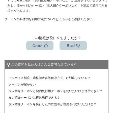
すでに対象の割引（契約更新用クーポンなど）が適用されているプランに
対し、後から別のクーポン（友人紹介クーポンなど）を追加で適用できる
アカデミック版ライセンスとは？（学割制度）
場合があります。
クーポンの具体的な利用方法については
こちら
をご参照ください。
この情報は役に立ちましたか？
この質問を見た人はこんな質問も見ています
インボイス制度（適格請求書等保存方式）に対応している？
クーポンが届かない
友人紹介クーポンと契約更新用クーポンを使いたいけど併用できる？
友人紹介クーポンは複数発行できる？
友人紹介クーポンを発行したのに割引が適用されないんだけど？