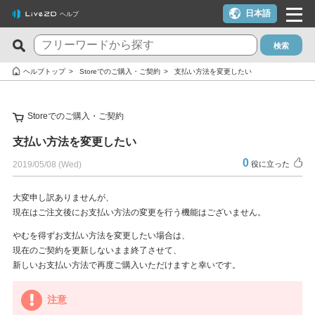
日本語
ヘルプ
検索
新着のFAQ
役に立った質問TOP10
ヘルプトップ
Storeでのご購入・ご契約
支払い方法を変更したい
Cubism Editor でファイルの保存に失敗する
macOS 10.15 Catalina以降でインストールしようとすると警告
が表示される
Storeでのご購入・ご契約
サードパーティ製アプリケーションにおけるCubism Editorおよ
びCubism SDKの新機能対応について
クーポンを使いたい
支払い方法を変更したい
タイムラインの最終フレームが出力されません
YouTubeやTwitchでの配信に使いたいが可能か？
0
2019/05/08 (Wed)
役に立った
Cookie同意の設定内容を変更したい
ライセンスキー1つでPC複数台は利用できる？
大変申し訳ありませんが、
alpha版のCubism Editorで作成したファイル(cmo3,can3,moc3)
トライアル版とフリー版の違いは？
現在はご注文後にお支払い方法の変更を行う機能はございません。
は他のバージョンでも開けますか？
トライアル版を利用しないでFREE版を利用したい
やむを得ずお支払い方法を変更したい場合は、
Cubism Editorが快適に動作するPCスペックの指標が知りたい
現在のご契約を更新しないまま終了させて、
決済エラーのメールが届いた（クレジットカード）
新しいお支払い方法で再度ご購入いただけますと幸いです。
AIが使われたコンテンツでCubism EditorやCubism SDK、サン
解約したい（更新停止にしたい）
プルモデルを使いたいのですが、問題ありますか？
注意
ライセンスを解除したい / 新しいPCに移行したい
RLM_DIAGNOSTICS.logの確認方法