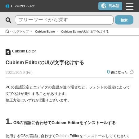
日本語
ヘルプ
検索
新着のFAQ
役に立った質問TOP10
ヘルプトップ
Cubism Editor
Cubism EditorのUIが文字化けする
Cubism Editor でファイルの保存に失敗する
macOS 10.15 Catalina以降でインストールしようとすると警告
が表示される
Cubism Editor
サードパーティ製アプリケーションにおけるCubism Editorおよ
びCubism SDKの新機能対応について
クーポンを使いたい
Cubism EditorのUIが文字化けする
タイムラインの最終フレームが出力されません
YouTubeやTwitchでの配信に使いたいが可能か？
0
2021/10/29 (Fri)
役に立った
Cookie同意の設定内容を変更したい
ライセンスキー1つでPC複数台は利用できる？
PCの言語設定とエディタの言語が違う場合など、フォントの設定によって
alpha版のCubism Editorで作成したファイル(cmo3,can3,moc3)
トライアル版とフリー版の違いは？
文字化けが発生することがあります。
は他のバージョンでも開けますか？
修正方法はいずれか3通りございます。
トライアル版を利用しないでFREE版を利用したい
Cubism Editorが快適に動作するPCスペックの指標が知りたい
決済エラーのメールが届いた（クレジットカード）
1.
AIが使われたコンテンツでCubism EditorやCubism SDK、サン
OSの言語に合わせてCubism Editorをインストールする
解約したい（更新停止にしたい）
プルモデルを使いたいのですが、問題ありますか？
ライセンスを解除したい / 新しいPCに移行したい
使用するOSの言語に合わせてCubism Editorをインストールしてください。
RLM_DIAGNOSTICS.logの確認方法