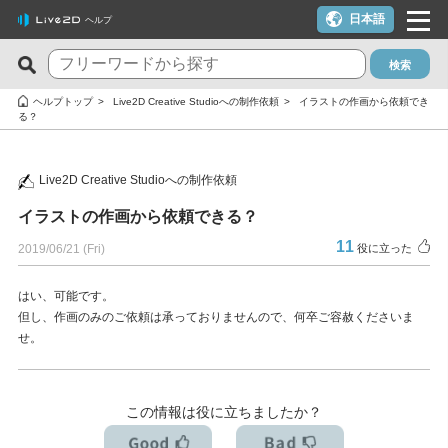
日本語
ヘルプ
検索
新着のFAQ
役に立った質問TOP10
ヘルプトップ
Live2D Creative Studioへの制作依頼
イラストの作画から依頼でき
る？
Cubism Editor でファイルの保存に失敗する
macOS 10.15 Catalina以降でインストールしようとすると警告
が表示される
サードパーティ製アプリケーションにおけるCubism Editorおよ
Live2D Creative Studioへの制作依頼
びCubism SDKの新機能対応について
クーポンを使いたい
イラストの作画から依頼できる？
タイムラインの最終フレームが出力されません
YouTubeやTwitchでの配信に使いたいが可能か？
11
2019/06/21 (Fri)
役に立った
Cookie同意の設定内容を変更したい
ライセンスキー1つでPC複数台は利用できる？
alpha版のCubism Editorで作成したファイル(cmo3,can3,moc3)
トライアル版とフリー版の違いは？
はい、可能です。
但し、作画のみのご依頼は承っておりませんので、何卒ご容赦くださいま
は他のバージョンでも開けますか？
トライアル版を利用しないでFREE版を利用したい
せ。
Cubism Editorが快適に動作するPCスペックの指標が知りたい
決済エラーのメールが届いた（クレジットカード）
AIが使われたコンテンツでCubism EditorやCubism SDK、サン
解約したい（更新停止にしたい）
この情報は役に立ちましたか？
プルモデルを使いたいのですが、問題ありますか？
ライセンスを解除したい / 新しいPCに移行したい
RLM_DIAGNOSTICS.logの確認方法