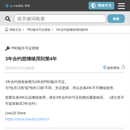
简体中文
帮助
检索
最新问答
关注度最高的10个问答
帮助主页
PRO版许可证密钥
3年合约想继续用到第4年
Cubism Editor でファイルの保存に失敗する
一个许可证密钥可以用在多台电脑上吗？
PRO版许可证密钥
サードパーティ製アプリケーションにおけるCubism Editorお
我想使用优惠券
よびCubism SDKの新機能対応について
3年合约想继续用到第4年
在macOS 10.15 Catalina或更高版本上安装时出现警告
关于时间轴的最终帧未被输出
0
2020/01/22 (Wed)
很有帮助
可用于在YouTube或Twitch上发布作品吗？
想要变更 Cookie 同意的设定内容。
我想解约（我想停止订阅）
3年合约指有效期为3年的PRO版许可证。
在alpha版的Cubism Editor创建的文件(cmo3, can3, moc3)可以
与“包月订阅”或“包年订阅”不同，无法更新，所以在第4年不可继续使用。
【-1005错误】许可证激活次数超限／macOS的更新／计划更换
在其他版本中打开吗？
电脑主机
想要在第4年以后继续使用，请在3年合约许可证到期后重新购买。（请注意不
能够流畅运行Cubism Editor的PC规格是什么？
可提前购买3年合约）
【-103、-105错误】 发生网络通信相关错误时
在使用了AI制作的内容中，是否可以使用Cubism Editor、
Live2D Store
有校园版许可证吗？（学生优惠制度）
https://store.live2d.com/cn/
Cubism SDK或示例素材呢？
试用版和免费版有什么区别？
确认 RLM_DIAGNOSTICS.log 文件的方法