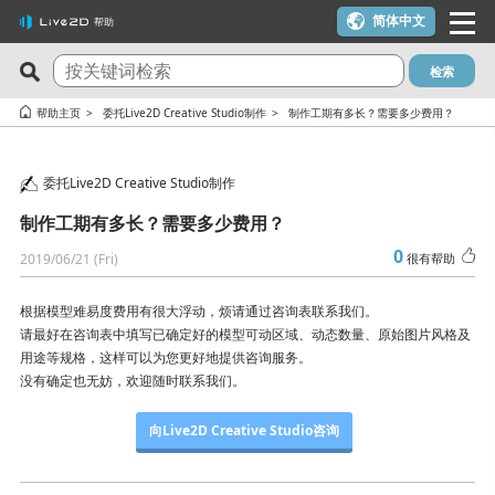
简体中文
帮助
检索
最新问答
关注度最高的10个问答
帮助主页
委托Live2D Creative Studio制作
制作工期有多长？需要多少费用？
Cubism Editor でファイルの保存に失敗する
一个许可证密钥可以用在多台电脑上吗？
委托Live2D Creative Studio制作
サードパーティ製アプリケーションにおけるCubism Editorお
我想使用优惠券
よびCubism SDKの新機能対応について
制作工期有多长？需要多少费用？
在macOS 10.15 Catalina或更高版本上安装时出现警告
关于时间轴的最终帧未被输出
0
2019/06/21 (Fri)
很有帮助
可用于在YouTube或Twitch上发布作品吗？
想要变更 Cookie 同意的设定内容。
我想解约（我想停止订阅）
根据模型难易度费用有很大浮动，烦请通过咨询表联系我们。
在alpha版的Cubism Editor创建的文件(cmo3, can3, moc3)可以
请最好在咨询表中填写已确定好的模型可动区域、动态数量、原始图片风格及
【-1005错误】许可证激活次数超限／macOS的更新／计划更换
在其他版本中打开吗？
用途等规格，这样可以为您更好地提供咨询服务。
电脑主机
没有确定也无妨，欢迎随时联系我们。
能够流畅运行Cubism Editor的PC规格是什么？
【-103、-105错误】 发生网络通信相关错误时
在使用了AI制作的内容中，是否可以使用Cubism Editor、
向Live2D Creative Studio咨询
有校园版许可证吗？（学生优惠制度）
Cubism SDK或示例素材呢？
试用版和免费版有什么区别？
确认 RLM_DIAGNOSTICS.log 文件的方法