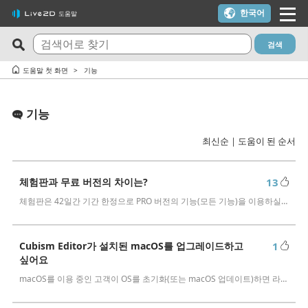
한국어
도움말
검색
최신 FAQ
도움이 되는 질문 TOP10
도움말 첫 화면
기능
Cubism Editor でファイルの保存に失敗する
체험판과 무료 버전의 차이는?
기능
サードパーティ製アプリケーションにおけるCubism Editorお
Cubism Editor・Viewer가 정상적으로 기동, 동작하지 않습니다
よびCubism SDKの新機能対応について
（Windows）
최신순
｜
도움이 된 순서
타임라인의 마지막 프레임이 출력되지 않습니다
트라이얼 버전을 이용하지 않고 FREE 버전을 이용하고 싶다
쿠키(Cookie) 동의 설정 내용을 변경하고 싶습니다.
라이선스 키를 모르겠어요
체험판과 무료 버전의 차이는?
13
체험판은 42일간 기간 한정으로 PRO 버전의 기능(모든 기능)을 이용하실 수 있습니다. 한편, FREE 버전은 기능이 제한되어 있지만 기간 …
알파 버전의 Cubism Editor에서 생성한 파일(cmo3, can3, moc3)
Cubism 2.1 모델이나 모션은 새로운 Cubism SDK에서 사용할 수
은 다른 버전에서 열 수 있나요?
있습니까?
Cubism Editor가 원활하게 작동하는 PC 사양은 무엇인가요?
해지하고 싶어요(갱신을 정지하고 싶어요)
Cubism Editor가 설치된 macOS를 업그레이드하고
1
싶어요
AI가 사용된 콘텐츠에 Cubism Editor, Cubism SDK, 샘플 모델을
YouTube나 Twitch 방송에 사용하고 싶은데 가능한가요?
macOS를 이용 중인 고객이 OS를 초기화(또는 macOS 업데이트)하면 라이선스 파일이 손실되는 경우가 발생하고 있습니다. 사용 중인 m…
사용해도 되나요?
학생 할인으로 구매한 라이선스를 졸업 후에도 사용할 수 있나요?
RLM_DIAGNOSTICS.log 확인 방법