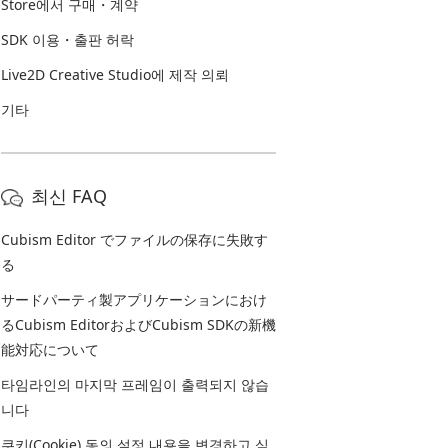
Store에서 구매・계약
SDK 이용・출판 허락
Live2D Creative Studio에 제작 의뢰
기타
최신 FAQ
Cubism Editor でファイルの保存に失敗す
る
サードパーティ製アプリケーションにおけ
るCubism EditorおよびCubism SDKの新機
能対応について
타임라인의 마지막 프레임이 출력되지 않습
니다
쿠키(Cookie) 동의 설정 내용을 변경하고 싶