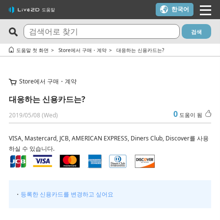
한국어
도움말
검색
최신 FAQ
도움이 되는 질문 TOP10
도움말 첫 화면
Store에서 구매・계약
대응하는 신용카드는?
Cubism Editor でファイルの保存に失敗する
체험판과 무료 버전의 차이는?
Store에서 구매・계약
サードパーティ製アプリケーションにおけるCubism Editorお
Cubism Editor・Viewer가 정상적으로 기동, 동작하지 않습니다
よびCubism SDKの新機能対応について
（Windows）
대응하는 신용카드는?
타임라인의 마지막 프레임이 출력되지 않습니다
트라이얼 버전을 이용하지 않고 FREE 버전을 이용하고 싶다
0
2019/05/08 (Wed)
도움이 됨
쿠키(Cookie) 동의 설정 내용을 변경하고 싶습니다.
라이선스 키를 모르겠어요
VISA, Mastercard, JCB, AMERICAN EXPRESS, Diners Club, Discover를 사용
알파 버전의 Cubism Editor에서 생성한 파일(cmo3, can3, moc3)
Cubism 2.1 모델이나 모션은 새로운 Cubism SDK에서 사용할 수
하실 수 있습니다.
은 다른 버전에서 열 수 있나요?
있습니까?
Cubism Editor가 원활하게 작동하는 PC 사양은 무엇인가요?
해지하고 싶어요(갱신을 정지하고 싶어요)
AI가 사용된 콘텐츠에 Cubism Editor, Cubism SDK, 샘플 모델을
YouTube나 Twitch 방송에 사용하고 싶은데 가능한가요?
・
등록한 신용카드를 변경하고 싶어요
사용해도 되나요?
학생 할인으로 구매한 라이선스를 졸업 후에도 사용할 수 있나요?
RLM_DIAGNOSTICS.log 확인 방법