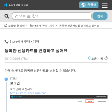
한국어
도움말
검색
최신 FAQ
도움이 되는 질문 TOP10
도움말 첫 화면
Store에서 구매・계약
등록한 신용카드를 변경하고 싶어요
Cubism Editor でファイルの保存に失敗する
체험판과 무료 버전의 차이는?
Store에서 구매・계약
サードパーティ製アプリケーションにおけるCubism Editorお
Cubism Editor・Viewer가 정상적으로 기동, 동작하지 않습니다
よびCubism SDKの新機能対応について
（Windows）
등록한 신용카드를 변경하고 싶어요
타임라인의 마지막 프레임이 출력되지 않습니다
트라이얼 버전을 이용하지 않고 FREE 버전을 이용하고 싶다
0
2019/08/08 (Thu)
도움이 됨
쿠키(Cookie) 동의 설정 내용을 변경하고 싶습니다.
[-1005 오류] 라이선스 인증 횟수 초과 / macOS 업데이트 / PC 교
아래 순서대로 등록한 신용카드를 변경할 수 있습니다.
체를 고려 중인 경우
알파 버전의 Cubism Editor에서 생성한 파일(cmo3, can3, moc3)
STEP.1
은 다른 버전에서 열 수 있나요?
macOS 10.15 Catalina 이상에서 설치하려고 하면 경고가 표시돼
로그인
요
Cubism Editor가 원활하게 작동하는 PC 사양은 무엇인가요?
로그인해 주십시오.
https://store.live2d.com/en/
라이선스 키를 모르겠어요
AI가 사용된 콘텐츠에 Cubism Editor, Cubism SDK, 샘플 모델을
사용해도 되나요?
Cubism 2.1 모델이나 모션은 새로운 Cubism SDK에서 사용할 수
있습니까?
RLM_DIAGNOSTICS.log 확인 방법