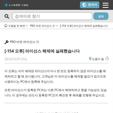
한국어
도움말
검색
최신 FAQ
도움이 되는 질문 TOP10
도움말 첫 화면
PRO 버전 라이선스 키
[-154 오류] 라이선스 해제에 실패했습니다
Cubism Editor でファイルの保存に失敗する
체험판과 무료 버전의 차이는?
PRO 버전 라이선스 키
サードパーティ製アプリケーションにおけるCubism Editorお
Cubism Editor・Viewer가 정상적으로 기동, 동작하지 않습니다
よびCubism SDKの新機能対応について
（Windows）
[-154 오류] 라이선스 해제에 실패했습니다
타임라인의 마지막 프레임이 출력되지 않습니다
트라이얼 버전을 이용하지 않고 FREE 버전을 이용하고 싶다
0
2019/12/27 (Fri)
도움이 됨
쿠키(Cookie) 동의 설정 내용을 변경하고 싶습니다.
학생 할인으로 구매한 라이선스를 졸업 후에도 사용할 수 있나요?
이 오류는 이미 해제된 라이선스이거나 한 번도 등록하지 않은 라이선스를 해
알파 버전의 Cubism Editor에서 생성한 파일(cmo3, can3, moc3)
[-1005 오류] 라이선스 인증 횟수 초과 / macOS 업데이트 / PC 교
제하려고 할 때 표시됩니다. 고객님은 이 라이선스를 해제할 필요가 없으므로
은 다른 버전에서 열 수 있나요?
체를 고려 중인 경우
사용하시는 PC에서 등록해 주십시오.
Cubism Editor가 원활하게 작동하는 PC 사양은 무엇인가요?
macOS 10.15 Catalina 이상에서 설치하려고 하면 경고가 표시돼
또한 라이선스가 등록된 PC와는 다른 PC에서 해제하려고 했을 가능성도 있습
요
니다. 이 경우에는 반드시 등록한 PC인지 확인한 후 해제를 진행해 주십시오.
AI가 사용된 콘텐츠에 Cubism Editor, Cubism SDK, 샘플 모델을
사용해도 되나요?
라이선스 키를 모르겠어요
RLM_DIAGNOSTICS.log 확인 방법
Cubism 2.1 모델이나 모션은 새로운 Cubism SDK에서 사용할 수