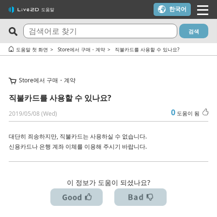
한국어
도움말
검색
최신 FAQ
도움이 되는 질문 TOP10
도움말 첫 화면
Store에서 구매・계약
직불카드를 사용할 수 있나요?
Cubism Editor でファイルの保存に失敗する
체험판과 무료 버전의 차이는?
Store에서 구매・계약
サードパーティ製アプリケーションにおけるCubism Editorお
Cubism Editor・Viewer가 정상적으로 기동, 동작하지 않습니다
よびCubism SDKの新機能対応について
（Windows）
직불카드를 사용할 수 있나요?
타임라인의 마지막 프레임이 출력되지 않습니다
트라이얼 버전을 이용하지 않고 FREE 버전을 이용하고 싶다
0
2019/05/08 (Wed)
도움이 됨
쿠키(Cookie) 동의 설정 내용을 변경하고 싶습니다.
[-1005 오류] 라이선스 인증 횟수 초과 / macOS 업데이트 / PC 교
대단히 죄송하지만, 직불카드는 사용하실 수 없습니다.
체를 고려 중인 경우
알파 버전의 Cubism Editor에서 생성한 파일(cmo3, can3, moc3)
신용카드나 은행 계좌 이체를 이용해 주시기 바랍니다.
은 다른 버전에서 열 수 있나요?
macOS 10.15 Catalina 이상에서 설치하려고 하면 경고가 표시돼
요
Cubism Editor가 원활하게 작동하는 PC 사양은 무엇인가요?
이 정보가 도움이 되셨나요?
라이선스 키를 모르겠어요
AI가 사용된 콘텐츠에 Cubism Editor, Cubism SDK, 샘플 모델을
사용해도 되나요?
Cubism 2.1 모델이나 모션은 새로운 Cubism SDK에서 사용할 수
있습니까?
RLM_DIAGNOSTICS.log 확인 방법